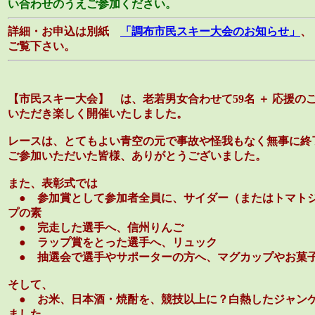
い合わせのうえご参加ください。
詳細・お申込は別紙
「調布市民スキー大会のお知らせ」
ご覧下さい。
【市民スキー大会】 は、老若男女合わせて59名 ＋ 応援
いただき楽しく開催いたしました。
レースは、とてもよい青空の元で事故や怪我もなく無事に終
ご参加いただいた皆様、ありがとうございました。
また、表彰式では
● 参加賞として参加者全員に、サイダー（またはトマト
プの素
● 完走した選手へ、信州りんご
● ラップ賞をとった選手へ、リュック
● 抽選会で選手やサポーターの方へ、マグカップやお菓
そして、
● お米、日本酒・焼酎を、競技以上に？白熱したジャン
ました。