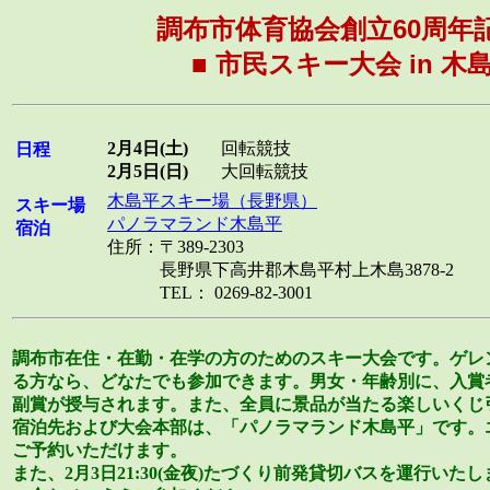
調布市体育協会創立60周年
■ 市民スキー大会 in 木島
2月4日(土)
回転競技
日程
2月5日(日)
大回転競技
木島平スキー場（長野県）
スキー場
パノラマランド木島平
宿泊
住所：〒389-2303
長野県下高井郡木島平村上木島3878-2
TEL： 0269-82-3001
調布市在住・在勤・在学の方のためのスキー大会です。ゲレ
る方なら、どなたでも参加できます。男女・年齢別に、入賞
副賞が授与されます。また、全員に景品が当たる楽しいくじ
宿泊先および大会本部は、「パノラマランド木島平」です。
ご予約いただけます。
また、2月3日21:30(金夜)たづくり前発貸切バスを運行い