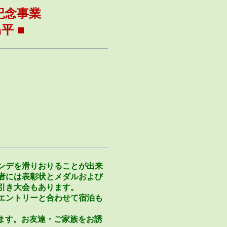
記念事業
平 ■
ンデを滑りおりることが出来
者には表彰状とメダルおよび
引き大会もあります。
エントリーと合わせて宿泊も
たします。お友達・ご家族をお誘