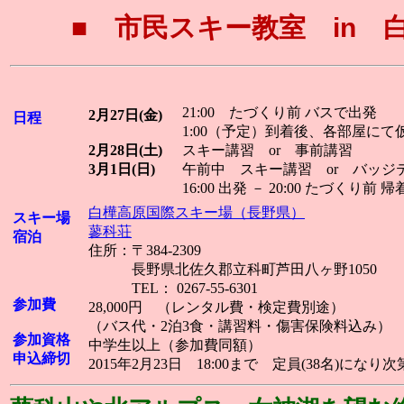
■ 市民スキー教室 in 
21:00 たづくり前 バスで出発
2月27日(金)
日程
1:00（予定）到着後、各部屋にて
2月28日(土)
スキー講習 or 事前講習
3月1日(日)
午前中 スキー講習 or バッジ
16:00 出発 － 20:00 たづくり前 
白樺高原国際スキー場（長野県）
スキー場
蓼科荘
宿泊
住所：〒384-2309
長野県北佐久郡立科町芦田八ヶ野1050
TEL： 0267-55-6301
参加費
28,000円 （レンタル費・検定費別途）
（バス代・2泊3食・講習料・傷害保険料込み）
参加資格
中学生以上（参加費同額）
申込締切
2015年2月23日 18:00まで 定員(38名)になり