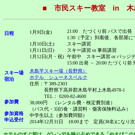
■ 市民スキー教室 in 木
21:00 たづくり前 バスで出発
1月9日(金)
日程
1:30（予定）到着後、各部屋に
1月10日(土)
スキー講習
1月11日(日)
スキー講習 or 事前講習
1月12日(月・祝)
午前中 スキー講習 or バッジ
15:00 出発 － 20:00 たづくり
木島平スキー場（長野県）
スキー場
ホテル シューネスベルク
宿泊
住所：〒389-2303
長野県下高井郡木島平村上木島4978-1
TEL： 0269-82-4600
参加費
38,000円 （レンタル費・検定費別途）
（バス代・3泊5食・講習料・傷害保険料込み）
参加資格
中学生以上（参加費同額）
申込受付
2014年12月31日 18:00まで 定員(38名)にな
ホテルのすぐ前は、ゲレンデを独り占めできる「やまびこの