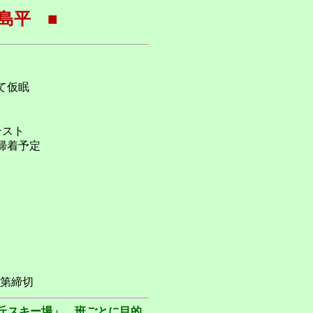
島平 ■
て仮眠
テスト
前 帰着予定
り次第締切
丘スキー場」。班ごとに目的