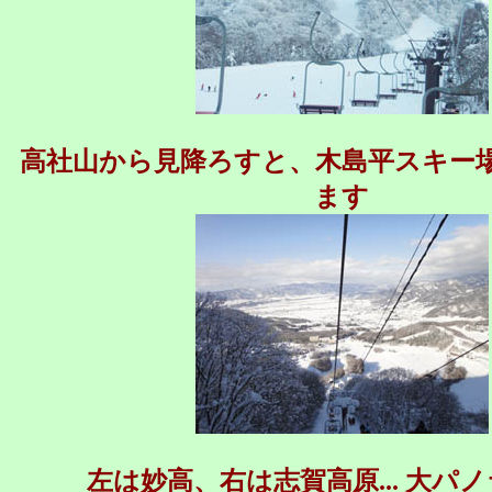
高社山から見降ろすと、木島平スキー
ます
左は妙高、右は志賀高原... 大パ