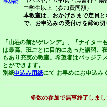
（バス代・3泊6食・講習料・傷
申込締切
中学生以上（参加費同額）
本教室は、おかげさまで定員と
で、お申込みの受付けを締め切
「山荘の前がゲレンデ」、「ナイター
は最高。班ごとに目的にあった講習、
もあり充実の教室。希望者はバッジテ
とができます。
別紙
申込み用紙
にて お早めにお申込み
多数の参加で無事終了しまし