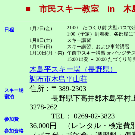
■ 市民スキー教室 in 木
21:00 たづくり前 大型バスで
1月7日(金)
日程
1:00（予定）到着後、各部屋に
1月8日(土)
スキー講習
1月9日(日)
スキー講習、および事前講習
1月10日(月・祭)
午前中スキー講習 or バッジテ
15:00 出発 － 20:00 たづくり
木島平スキー場（長野県）
調布市木島平山荘
住所：〒389-2303
スキー場
宿泊
長野県下高井郡木島平村上
3278-262
TEL： 0269-82-3823
参加費
36,000円 （レンタル・検定費
参加資格