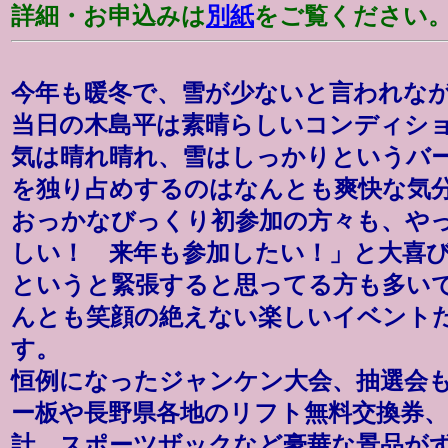
詳細・お申込みは
別紙
をご覧ください
今年も暖冬で、雪が少ないと言われな
当日の木島平は素晴らしいコンディシ
気は晴れ晴れ、雪はしっかりというバ
を独り占めするのはなんとも爽快な気
おっかなびっくり初参加の方々も、や
しい！ 来年も参加したい！」と大喜
というと緊張すると思ってる方も多い
んとも笑顔の絶えない楽しいイベント
す。
恒例になったジャンケン大会、抽選会
ー板や長野県各地のリフト無料交換券、
計、スポーツザックなど豪華な景品が