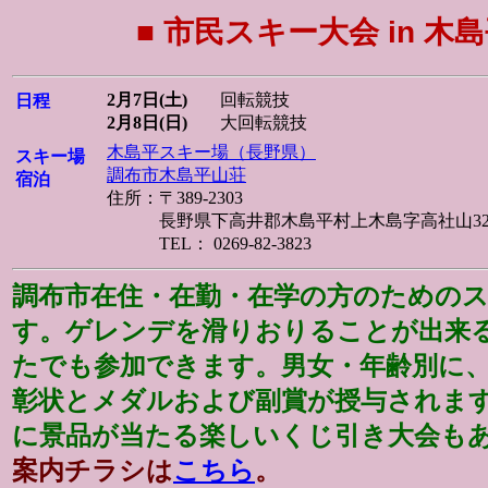
■ 市民スキー大会 in 木島
2月7日(土)
回転競技
日程
2月8日(日)
大回転競技
木島平スキー場（長野県）
スキー場
調布市木島平山荘
宿泊
住所：〒389-2303
長野県下高井郡木島平村上木島字高社山3278
TEL： 0269-82-3823
調布市在住・在勤・在学の方のための
す。ゲレンデを滑りおりることが出来
たでも参加できます。男女・年齢別に
彰状とメダルおよび副賞が授与されま
に景品が当たる楽しいくじ引き大会も
案内チラシは
こちら
。