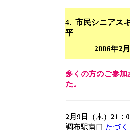
4. 市民シニアス
平
2006年
多くの方のご参加
た。
2月9日
（木）
21：
調布駅南口
たづく