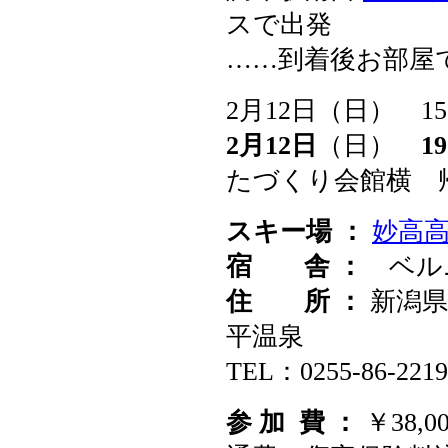
スで出発
……到着後お部屋
2月12日（日） 1
2月12日
（日）
1
たづくり会館横 
スキー場 ：
妙高
宿 舎 ：
ベル
住 所 ：
新潟県
平温泉
TEL：0255-86-2219
参 加 費 ：
￥38,