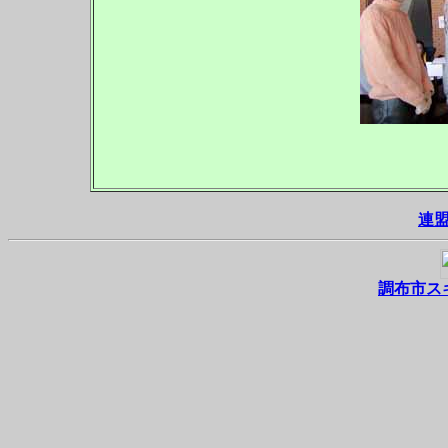
連
調布市ス