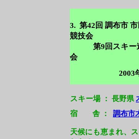
3. 第42回 調布市
競技会
第9回スキー連
会
200
スキー場 ： 長野県
宿 舎 ：
調布市
天候にも恵まれ、ス