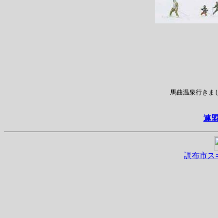
馬曲温泉行きま
連
調布市ス